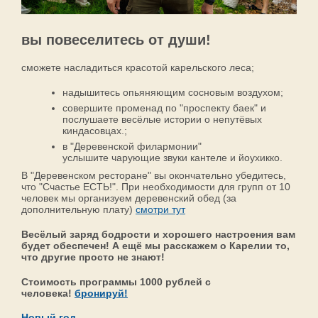
вы повеселитесь от души!
сможете насладиться красотой карельского леса;
надышитесь опьяняющим сосновым воздухом;
совершите променад по "проспекту баек" и
послушаете весёлые истории о непутёвых
киндасовцах.;
в "Деревенской филармонии"
услышите чарующие звуки кантеле и йоухикко.
В "Деревенском ресторане" вы окончательно убедитесь,
что "Счастье ЕСТЬ!". При необходимости для групп от 10
человек мы организуем деревенский обед (за
дополнительную плату)
смотри тут
Весёлый заряд бодрости и хорошего настроения вам
будет обеспечен! А ещё мы расскажем о Карелии то,
что другие просто не знают!
Стоимость программы 1000 рублей с
человека!
бронируй!
Новый год