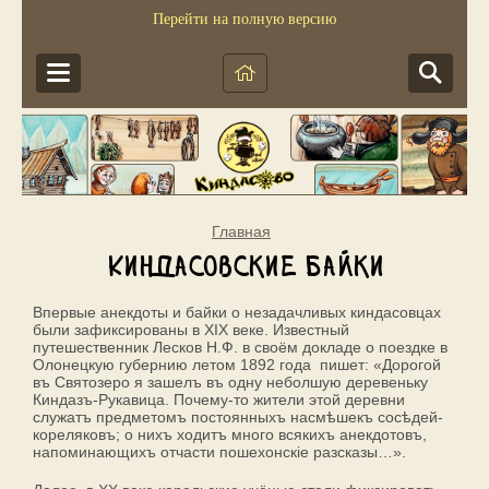
Перейти на полную версию
Главная
Киндасовские байки
Впервые анекдоты и байки о незадачливых киндасовцах
были зафиксированы в XIX веке. Известный
путешественник Лесков Н.Ф. в своём докладе о поездке в
Олонецкую губернию летом 1892 года пишет: «Дорогой
въ Святозеро я зашелъ въ одну неболшую деревеньку
Киндазъ-Рукавица. Почему-то жители этой деревни
служатъ предметомъ постоянныхъ насмѣшекъ сосѣдей-
кореляковъ; о нихъ ходитъ много всякихъ анекдотовъ,
напоминающихъ отчасти пошехонскіе разсказы…».