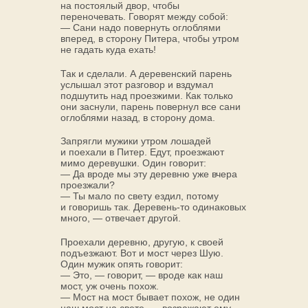
на постоялый двор, чтобы
переночевать. Говорят между собой:
— Сани надо повернуть оглоблями
вперед, в сторону Питера, чтобы утром
не гадать куда ехать!
Так и сделали. А деревенский парень
услышал этот разговор и вздумал
подшутить над проезжими. Как только
они заснули, парень повернул все сани
оглоблями назад, в сторону дома.
Запрягли мужики утром лошадей
и поехали в Питер. Едут, проезжают
мимо деревушки. Один говорит:
— Да вроде мы эту деревню уже вчера
проезжали?
— Ты мало по свету ездил, потому
и говоришь так. Деревень-то одинаковых
много, — отвечает другой.
Проехали деревню, другую, к своей
подъезжают. Вот и мост через Шую.
Один мужик опять говорит:
— Это, — говорит, — вроде как наш
мост, уж очень похож.
— Мост на мост бывает похож, не один