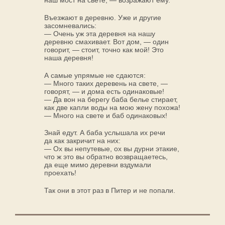
наш мост на свете, — возражают ему.
Въезжают в деревню. Уже и другие
засомневались:
— Очень уж эта деревня на нашу
деревню смахивает. Вот дом, — один
говорит, — стоит, точно как мой! Это
наша деревня!
А самые упрямые не сдаются:
— Много таких деревень на свете, —
говорят, — и дома есть одинаковые!
— Да вон на берегу баба белье стирает,
как две капли воды на мою жену похожа!
— Много на свете и баб одинаковых!
Знай едут. А баба услышала их речи
да как закричит на них:
— Ох вы непутевые, ох вы дурни этакие,
что ж это вы обратно возвращаетесь,
да еще мимо деревни вздумали
проехать!
Так они в этот раз в Питер и не попали.