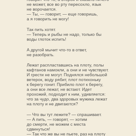
не может, все во рту пересохло, язык
не ворочается.
— Ты, — говорит, — еще говоришь,
а я говорить не могу!
Так пить хотят.
— Теперь и рыбы не надо, только бы
воды глоток испить!
А другой мычит что-то в ответ,
не разобрать.
Лежат распластавшись на плоту, полы
кафтанов намокли, а они и не чувствуют.
И грести не могут. Поднялся небольшой
ветерок, воду рябит, плот потихоньку
к берегу гонит. Прибило плот к берегу,
а они все лежат, не встают. Идет
прохожий, подходит к ним, удивляется:
что за чудо, два здоровых мужика лежат
на плоту и не двигаются?
— Что вы тут лежите? — спрашивает.
— А пить, — говорят, — хотим
до смерти, не можем с места
сдвинуться!
— Так что же вы не пьете, раз на плоту