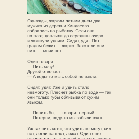
Однажды, жарким летним днем два
мужика из деревни Киндасово
собрались на рыбалку. Сели они
на плот, доплыли до середины озера
и закинули удочки. Сидят, удят. Пот
градом бежит — жарко. Захотели они
пить — мочи нет.
Один говорит:
— Пить хочу!
Другой отвечает:
— А воды-то мы с собой не взяли.
Сидят, удят. Уже и удить стало
невмоготу. Плеснет рыбка по воде — так
они только губы облизывают сухим
языком.
— Попить бы, — говорит первый.
— Потерпи, воду-то мы забыли взять.
Уж так пить хотят, что удить не могут, сил
нет, легли на плот, лежат. Один еще
говорит что-то, а второй и сказать ничего