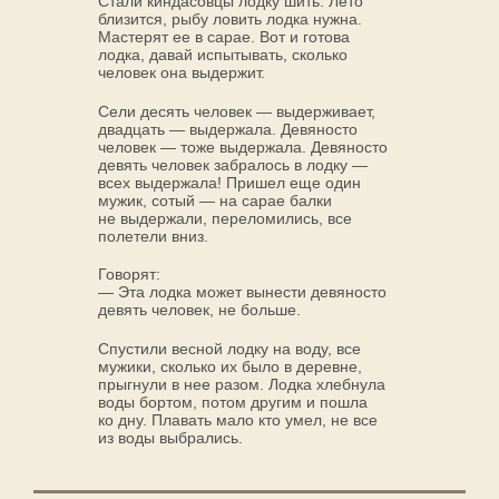
Стали киндасовцы лодку шить. Лето
близится, рыбу ловить лодка нужна.
Мастерят ее в сарае. Вот и готова
лодка, давай испытывать, сколько
человек она выдержит.
Сели десять человек — выдерживает,
двадцать — выдержала. Девяносто
человек — тоже выдержала. Девяносто
девять человек забралось в лодку —
всех выдержала! Пришел еще один
мужик, сотый — на сарае балки
не выдержали, переломились, все
полетели вниз.
Говорят:
— Эта лодка может вынести девяносто
девять человек, не больше.
Спустили весной лодку на воду, все
мужики, сколько их было в деревне,
прыгнули в нее разом. Лодка хлебнула
воды бортом, потом другим и пошла
ко дну. Плавать мало кто умел, не все
из воды выбрались.