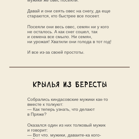
мужики же овес посеяли.
Давай и они сеять овес на снегу, да еще
стараются, кто быстрее все посеет.
Посеяли они весь овес, семян ни у кого
не осталось. А как снег сошел, так
и семена все смыло. Ни семян,
ни урожая! Хватили они голода в тот год!
И все из-за своей простоты.
Крылья из бересты
Собрались киндасовские мужики как-то
вместе к толкуют:
— Как теперь узнать, что делают
в Пряже?
Оказался один из них толковый мужик
и говорит:
— Вот что. мужики, даваите-ка кого-