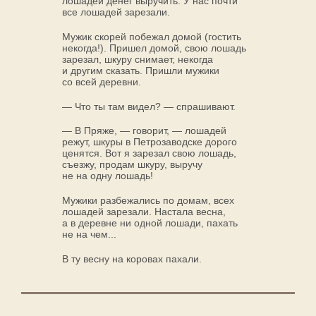
лошадей денег выручить. У нас почти
все лошадей зарезали.
Мужик скорей побежал домой (гостить
некогда!). Пришел домой, свою лошадь
зарезал, шкуру снимает, некогда
и другим сказать. Пришли мужики
со всей деревни.
— Что ты там видел? — спрашивают.
— В Пряже, — говорит, — лошадей
режут, шкуры в Петрозаводске дорого
ценятся. Вот я зарезал свою лошадь,
съезжу, продам шкуру, выручу
не на одну лошадь!
Мужики разбежались по домам, всех
лошадей зарезали. Настала весна,
а в деревне ни одной лошади, пахать
не на чем...
В ту весну на коровах пахали.