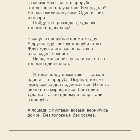
за мешком ссыпают в прорубь,
а толокно не получается. В чем дело?
Уж разозлились мужики. Один из них
и говорит:
— Пойду-ка я разведаю, куда все
толокно подевалось!
Нырнул в прорубь и прямо ко дну.
А другие ждут, вокруг проруби стоят.
Ждут-ждут, а его все не слышно
и не видно. Говорят:
— Вишь, мошенник, ушел и хочет все
толокно один съесть.
— Я тоже пойду посмотрю! — сказал
один и — в прорубь. Нырнул, только
пузырьки со дна поднимаются. И опять
никто не возвращается. Еще один —
туда же. Так по одному и попрыгали
в прорубь.
А лошади с пустыми возами вернулись
домой. Без толокна и без хозяев.