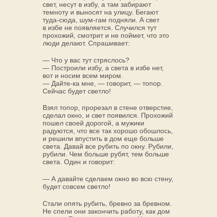
свет, несут в избу, а там забирают
темноту и выносят на улицу. Бегают
туда-сюда, шум-гам подняли. А свет
в избе не появляется. Случился тут
прохожий, смотрит и не поймет, что это
люди делают. Спрашивает:
— Что у вас тут стряслось?
— Построили избу, а света в избе нет,
вот и носим всем миром.
— Дайте-ка мне, — говорит, — топор.
Сейчас будет светло!
Взял топор, прорезал в стене отверстие,
сделал окно, и свет появился. Прохожий
пошел своей дорогой, а мужики
радуются, что все так хорошо обошлось,
и решили впустить в дом еще больше
света. Давай все рубить по окну. Рубили,
рубили. Чем больше рубят, тем больше
света. Один и говорит:
— А давайте сделаем окно во всю стену,
будет совсем светло!
Стали опять рубить, бревно за бревном.
Не спели они закончить работу, как дом