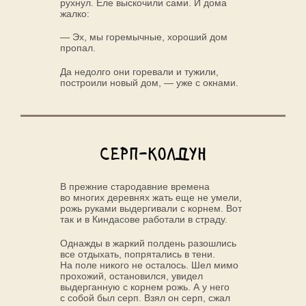
рухнул. Еле выскочили сами. И дома
жалко:
— Эх, мы горемычные, хороший дом
пропал.
Да недолго они горевали и тужили,
построили новый дом, — уже с окнами.
Серп-колдун
В прежние стародавние времена
во многих деревнях жать еще не умели,
рожь руками выдергивали с корнем. Вот
так и в Киндасове работали в страду.
Однажды в жаркий полдень разошлись
все отдыхать, попрятались в тени.
На поле никого не осталось. Шел мимо
прохожий, остановился, увидел
выдерганную с корнем рожь. А у него
с собой был серп. Взял он серп, сжал