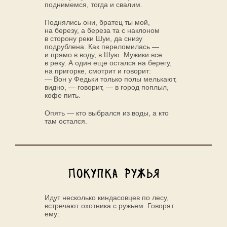
поднимемся, тогда и свалим.
Поднялись они, братец ты мой,
на березу, а береза та с наклоном
в сторону реки Шуи, да снизу
подрублена. Как переломилась —
и прямо в воду, в Шую. Мужики все
в реку. А один еще остался на берегу,
на пригорке, смотрит и говорит:
— Вон у Федьки только полы мелькают,
видно, — говорит, — в город поплыл,
кофе пить.
Опять — кто выбрался из воды, а кто
там остался.
Покупка ружья
Идут несколько киндасовцев по лесу,
встречают охотника с ружьем. Говорят
ему: