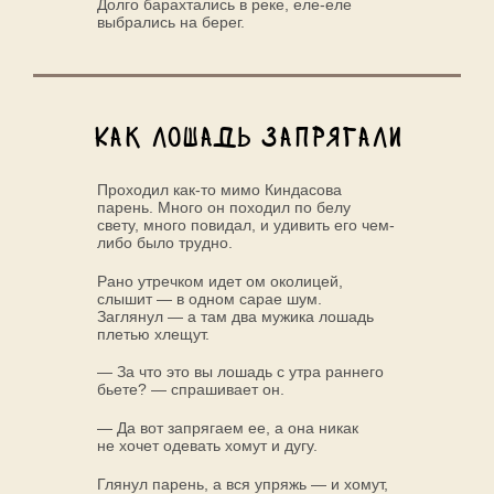
Долго барахтались в реке, еле-еле
выбрались на берег.
Как лошадь запрягали
Проходил как-то мимо Киндасова
парень. Много он походил по белу
свету, много повидал, и удивить его чем-
либо было трудно.
Рано утречком идет ом околицей,
слышит — в одном сарае шум.
Заглянул — а там два мужика лошадь
плетью хлещут.
— За что это вы лошадь с утра раннего
бьете? — спрашивает он.
— Да вот запрягаем ее, а она никак
не хочет одевать хомут и дугу.
Глянул парень, а вся упряжь — и хомут,