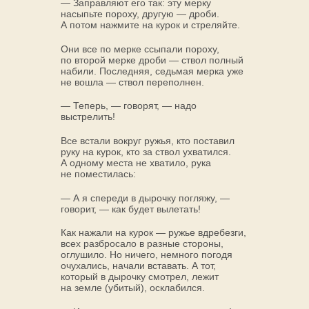
— Заправляют его так: эту мерку
насыпьте пороху, другую — дроби.
А потом нажмите на курок и стреляйте.
Они все по мерке ссыпали пороху,
по второй мерке дроби — ствол полный
набили. Последняя, седьмая мерка уже
не вошла — ствол переполнен.
— Теперь, — говорят, — надо
выстрелить!
Все встали вокруг ружья, кто поставил
руку на курок, кто за ствол ухватился.
А одному места не хватило, рука
не поместилась:
— А я спереди в дырочку погляжу, —
говорит, — как будет вылетать!
Как нажали на курок — ружье вдребезги,
всех разбросало в разные стороны,
оглушило. Но ничего, немного погодя
очухались, начали вставать. А тот,
который в дырочку смотрел, лежит
на земле (убитый), осклабился.