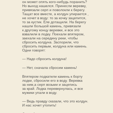
он может опять кого-нибудь поранить?
Но выход нашелся. Принесли веревку,
привязали серп и поволокли к берегу.
Тащат все вместе, а колдун упирается ,
не хочет в воду: то за кочку зацепится,
то за кустик. Еле дотащили. На берегу
нашли большой камень, привязали
к другому концу веревки, и все это
взвалили в лодку. Поехали впятером,
заехали на середину реки, чтобы
сбросить колдуна. Заспорили, что
сбросить первым, колдуна или камень.
Одни говорят:
— Надо сбросить колдуна!
— Нет, сначала сбросим камень!
Впятером подкатили камень к борту
лодки, сбросили его в воду. Веревка
за ним,а серп возьми и зацепись
за край. Лодка перевернулась, и все
мужики упали в воду.
— Ведь правду сказали, что это колдун.
И нас хочет утопить!