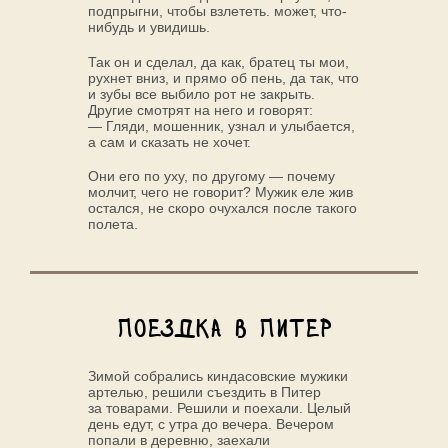
подпрыгни, чтобы взлететь. может, что-
нибудь и увидишь.
Так он и сделал, да как, братец ты мои,
рухнет вниз, и прямо об пень, да так, что
и зубы все выбило рот не закрыть.
Другие смотрят на него и говорят:
— Гляди, мошенник, узнал и улыбается,
а сам и сказать не хочет.
Они его по уху, по другому — почему
молчит, чего не говорит? Мужик еле жив
остался, не скоро очухался после такого
полета.
Поездка в Питер
Зимой собрались киндасовские мужики
артелью, решили съездить в Питер
за товарами. Решили и поехали. Целый
день едут, с утра до вечера. Вечером
попали в деревню, заехали