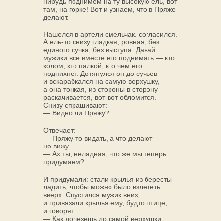
нибудь поднимем на ту высокую ель, вот
там, на горке! Вот и узнаем, что в Пряже
делают.
Нашелся в артели смельчак, согласился.
А ель-то снизу гладкая, ровная, без
единого сучка, без выступа. Давай
мужики все вместе его поднимать — кто
колом, кто палкой, кто чем его
подпихнет. Дотянулся он до сучьев
и вскарабкался на самую верхушку,
а она тонкая, из стороны в сторону
раскачивается, вот-вот обломится.
Снизу спрашивают:
— Видно ли Пряжу?
Отвечает:
— Пряжу-то видать, а что делают —
не вижу.
— Ах ты, неладная, что же мы теперь
придумаем?
И придумали: стали крылья из бересты
ладить, чтобы можно было взлететь
вверх. Спустился мужик вниз,
и привязали крылья ему, будто птице,
и говорят:
— Как долезешь до самой верхушки,