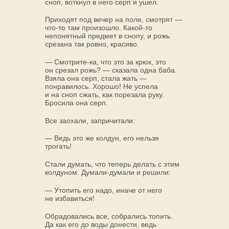
сноп, воткнул в него серп и ушел.
Приходят под вечер на поле, смотрят —
что-то там произошло. Какой-то
непонятный предмет в снопу, и рожь
срезана так ровно, красиво.
— Смотрите-ка, что это за крюк, это
он срезал рожь? — сказала одна баба.
Взяла она серп, стала жать —
понравилось. Хорошо! Не успела
и на сноп сжать, как порезала руку.
Бросила она серп.
Все заохали, запричитали:
— Ведь это же колдун, его нельзя
трогать!
Стали думать, что теперь делать с этим
колдуном. Думали-думали и решили:
— Утопить его надо, иначе от него
не избавиться!
Обрадовались все, собрались топить.
Да как его до воды донести, ведь