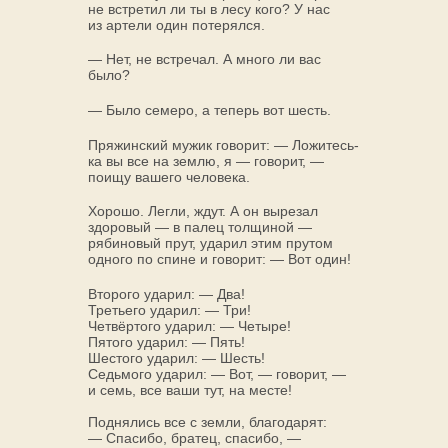
не встретил ли ты в лесу кого? У нас
из артели один потерялся.
— Нет, не встречал. А много ли вас
было?
— Было семеро, а теперь вот шесть.
Пряжинский мужик говорит: — Ложитесь-
ка вы все на землю, я — говорит, —
поищу вашего человека.
Хорошо. Легли, ждут. А он вырезал
здоровый — в палец толщиной —
рябиновый прут, ударил этим прутом
одного по спине и говорит: — Вот один!
Второго ударил: — Два!
Третьего ударил: — Три!
Четвёртого ударил: — Четыре!
Пятого ударил: — Пять!
Шестого ударил: — Шесть!
Седьмого ударил: — Вот, — говорит, —
и семь, все ваши тут, на месте!
Поднялись все с земли, благодарят:
— Спасибо, братец, спасибо, —