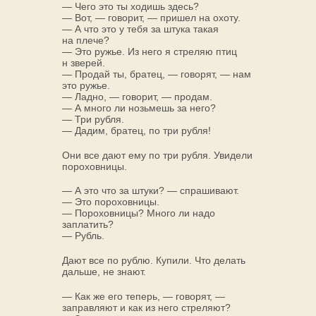
— Чего это ты ходишь здесь?
— Вот, — говорит, — пришел на охоту.
— А что это у тебя за штука такая
на плече?
— Это ружье. Из него я стреляю птиц
н зверей.
— Продай ты, братец, — говорят, — нам
это ружье.
— Ладно, — говорит, — продам.
— А много ли нозьмешь за него?
— Три рубля.
— Дадим, братец, по три рубля!
Они все дают ему по три рубля. Увидели
пороховницы.
— А это что за штуки? — спрашивают.
— Это пороховницы.
— Пороховницы? Много ли надо
заплатить?
— Рубль.
Дают все по рублю. Купили. Что делать
дальше, не знают.
— Как же его теперь, — говорят, —
заправляют и как из него стреляют?