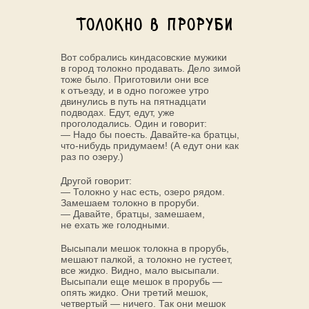
Толокно в проруби
Вот собрались киндасовские мужики
в город толокно продавать. Дело зимой
тоже было. Приготовили они все
к отъезду, и в одно погожее утро
двинулись в путь на пятнадцати
подводах. Едут, едут, уже
проголодались. Один и говорит:
— Надо бы поесть. Давайте-ка братцы,
что-нибудь придумаем! (А едут они как
раз по озеру.)
Другой говорит:
— Толокно у нас есть, озеро рядом.
Замешаем толокно в проруби.
— Давайте, братцы, замешаем,
не ехать же голодными.
Высыпали мешок толокна в прорубь,
мешают палкой, а толокно не густеет,
все жидко. Видно, мало высыпали.
Высыпали еще мешок в прорубь —
опять жидко. Они третий мешок,
четвертый — ничего. Так они мешок