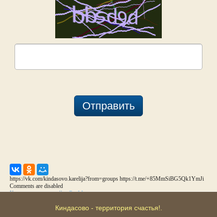
Отправить
https://vk.com/kindasovo.karelija?from=groups https://t.me/+85MmSiBG5Qk1YmJi
Comments are disabled
Комментарии для сайта
Cackl
e
Киндасово - территория счастья!.