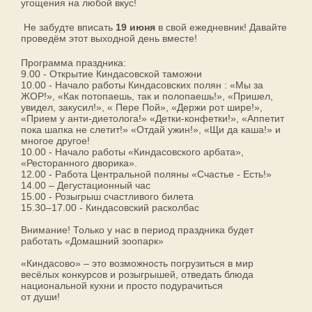
угощения на любой вкус!
Не забудте вписать
19 июня
в свой ежедневник! Давайте
проведём этот выходной день вместе!
Программа праздника:
9.00 - Открытие Киндасовской таможни
10.00 - Начало работы Киндасовских полян : «Мы за
ЖОР!», «Как потопаешь, так и полопаешь!», «Пришел,
увидел, закусил!», « Пере Пой», «Держи рот шире!»,
«Прием у анти-диетолога!» «Детки-конфетки!», «Аппетит
пока шапка не слетит!» «Отдай ужин!», «Щи да каша!» и
многое другое!
10.00 - Начало работы «Киндасовского арбата»,
«Ресторанного дворика».
12.00 - Работа Центральной поляны «Счастье - Есть!»
14.00 – Дегустационный час
15.00 - Розыгрыш счастливого билета
15.30–17.00 - Киндасовский расколбас
Внимание! Только у нас в период праздника будет
работать «Домашний зоопарк»
«Киндасово» – это возможность погрузиться в мир
весёлых конкурсов и розыгрышей, отведать блюда
национальной кухни и просто подурачиться
от души!