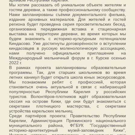
архивом Республики Карелия.
Мы хотим рассказать об уникальном объекте жителям и
гостям деревни, а также профессиональному сообществу.
Нами запланированы съёмки документального фильма,
издание архивных материалов. Для жителей и гостей
региона будет проведена серия просветительских бесед,
организована передвижная вставка и стационарная
выставка на территории деревни, во время которых мы
будем знакомить с историко-культурным потенциалом
Киндасово. Уже достигнуты договорённости о вступлении
киндасовцев в русскую моленологическую ассоциацию,
нами получено официальное приглашение на
Международный мельничный форум в г. Курске осенью
2022 г.
В рамках проекта запланированы образовательные
программы. Так, для старших школьников во время
летних каникул будет открыта школа юных экскурсоводов.
Мы познакомим ребят с профессией, которая
становиться очень актуальной в связи с набирающей
популярностью Республики Карелия у российских
туристов. Волонтёров-плотников ждёт образовательная
сессия на острове Кижи, где они будут знакомиться с
секретами плотницкого мастерства, с секретами
устройства карельских мельниц.
Среди партнёров проекта: Правительство Республики
Карелии, Администрация Пряжинского национального
муниципального района, ФГБУК "Государственный
историко-архитектурный музей-заповедник Кижи",