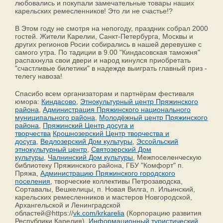
любовались и покупали замечательные товары наших
карельских ремесленников! Это ли не счастье!?
В Этом году не смотря на непогоду, праздник собрал 2000
гостей. Жители Карелии, Санкт-Петербурга, Москвы и
других регионов Росии собирались в нашей деревушке с
самого утра. По тадиции в 9.00 "Киндасовская таможня"
распахнула свои двери и народ кинулся приобретать
"счастливые билетики" в надежде выиграть главный приз -
телегу навоза!
Спасибо всем организаторам и партнёрам фестиваля
юмора:
Киндасово
,
Этнокультурный центр Пряжинского
района
,
Администрация Пряжинского национального
муниципального района
,
Молодёжный центр Пряжинского
района
,
Пряжинский Центр досуга и
творчества
Крошнозерский Центр творчества и
досуга
,
Ведлозерский Дом культуры
,
Эссойльский
этнокультурный центр
,
Святозерский Дом
культуры
,
Чалнинский Дом культуры
, Межпоселенческую
библиотеку Пряжинского района, ГБУ "Комфорт" п.
Пряжа,
Администрацию Пряжинского городского
поселения
, творческие коллективы Петрозаводска,
Сортавалы, Вешкелицы, п. Новая Вилга, п. Ильинский,
карельских ремесленников и мастеров Новгородской,
Архангельской и Ленинградской
областей@https://
vk.com/krkarelia
(Корпорацию развития
Республики Карелия),
Информационный туристический