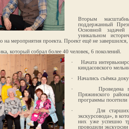
Вторым масштабн
поддержанный През
Основной задачей
уникальном истори
о на мероприятия проекта. Проект ещё не завершился,
ка, который собрал более 40 человек, 6 поколений.
·
Начата интервьюиро
киндасовского мельни
·
Начались съёмка док
·
Проведена п
Пряжинского района
программы посетили 
·
Для старших
экскурсовода», в кот
них уже успешно тр
проводили экскурсии