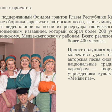
упных проектов.
, поддержанный Фондом грантов Главы Республики Ка
ние сборника карельских авторских песен, запись ми
ись видео-клипов на песни из репертуара творческо
дноимённым названием, который собрал более 200 уч
жинскому, Медвежьегорскому районам. Всего реализов
более 400 человек.
Проект получился яр
коллектива удался н
авторская песня сно
национальные тра
партнёрам – творч
учреждениям культу
«Мейян паё».