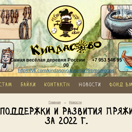
Самая весёлая деревня России
+7 953 546 95
00
https://vk.com/kindasovo.karelija?from=groups
стам
Байки
Контакты
Новости
Фонд В
Главная
→
Новости
 поддержки и развития Пряжи
за 2022 г.