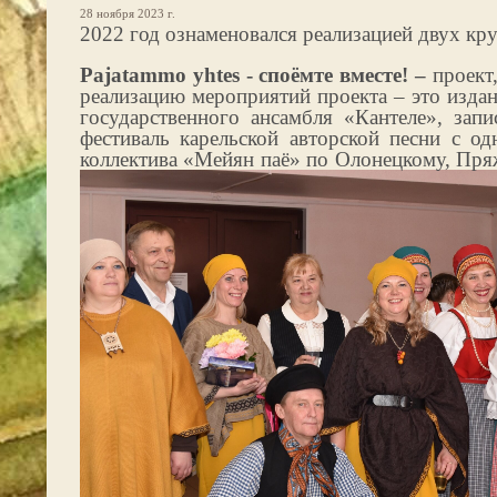
28 ноября 2023 г.
2022 год ознаменовался реализацией двух кр
Pajatammo yhtes - споёмте вместе! –
проект
реализацию мероприятий проекта – это изда
государственного ансамбля «Кантеле», зап
фестиваль карельской авторской песни с о
коллектива «Мейян паё» по Олонецкому, Пря