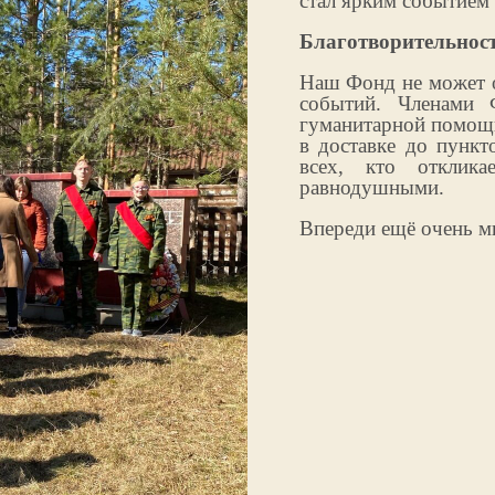
стал ярким событием 
Благотворительност
Наш Фонд не может о
событий. Членами 
гуманитарной помощ
в доставке до пункт
всех, кто отклик
равнодушными.
Впереди ещё очень мн