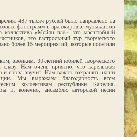
релия. 487 тысяч рублей было направлено на
нусовых фонограмм в аранжировке музыкантов
го коллектива «Мейян паё», это масштабный
астников, это гастрольный тур творческого
ано более 15 мероприятий, которые посетили
ким, звонким. 30-летний юбилей творческого
а славу. Нам очень приятно, что карельская
ва и снова звучит. Нам важно сохранять наши
диции. Мы выражаем благодарность всем
еским коллективам республики Карелия,
ры и, конечно, ансамблю авторской песни