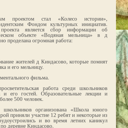
ым проектом стал «Колесо истории»,
идентским Фондом культурных инициатив.
 проекта является сбор информации об
ческом объекте «Водяная мельница» в д
 но проделана огромная работа:
вание жителей д Киндасово, которые помнят
ка и его мельницу.
ументального фильма.
росветительская работа среди школьников
 и его гостей. Образовательные лекции и
более 500 человек.
 школьников организована «Школа юного
орой приняли участие 12 ребят и некоторые из
удоустроились и во время летних каникул
 по деревне Киндасово.