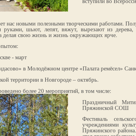
вступили во Всеросс
дует нас новыми полезными творческими работами. Пол
 руками, шьют, лепят, вяжут, вырезают из дерева,
ика делая свою жизнь и жизнь окружающих ярче.
опытом:
кве - март
ндасово» в Молодёжном центре «Палата ремёсел» Санк
ской территории в Новгороде – октябрь.
оведено более 20 мероприятий, в том числе:
Праздничный Мити
Пряжинской СОШ
Фестиваль сельск
учреждениями куль
Пряжинского района.